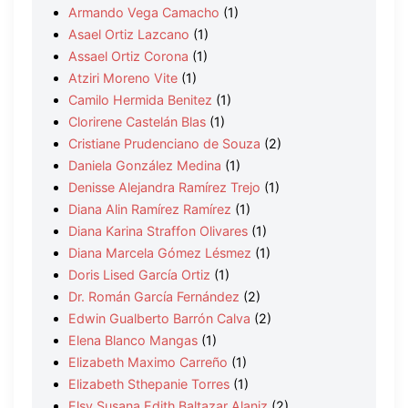
Armando Vega Camacho
(1)
Asael Ortiz Lazcano
(1)
Assael Ortiz Corona
(1)
Atziri Moreno Vite
(1)
Camilo Hermida Benitez
(1)
Clorirene Castelán Blas
(1)
Cristiane Prudenciano de Souza
(2)
Daniela González Medina
(1)
Denisse Alejandra Ramírez Trejo
(1)
Diana Alin Ramírez Ramírez
(1)
Diana Karina Straffon Olivares
(1)
Diana Marcela Gómez Lésmez
(1)
Doris Lised García Ortiz
(1)
Dr. Román García Fernández
(2)
Edwin Gualberto Barrón Calva
(2)
Elena Blanco Mangas
(1)
Elizabeth Maximo Carreño
(1)
Elizabeth Sthepanie Torres
(1)
Elsy Susana Edith Baltazar Alaniz
(2)